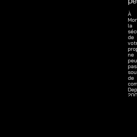
pe
À
Mon
la
séc
de
vot
pro
ne
peu
pas
souf
de
com
Dep
200
TH
Mo
con
et
inst
des
sys