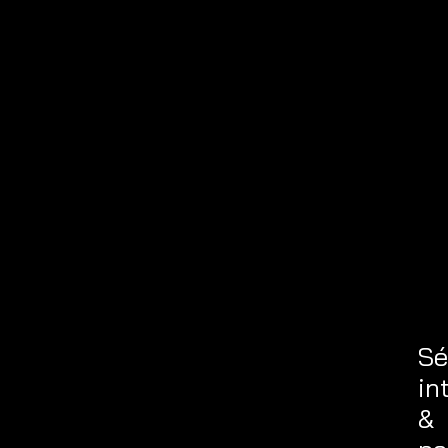
Sé
in
&